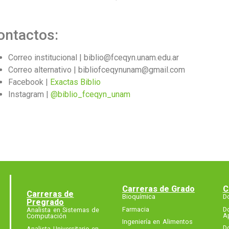
ontactos:
Correo institucional | biblio@fceqyn.unam.edu.ar
Correo alternativo | bibliofceqynunam@gmail.com
Facebook |
Exactas Biblio
Instagram |
@biblio_fceqyn_unam
Carreras de Grado
C
Carreras de
Bioquímica
D
Pregrado
Farmacia
D
Analista en Sistemas de
A
Computación
Ingeniería en Alimentos
D
Analista Universitario en