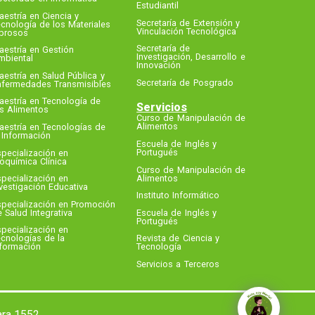
Estudiantil
estría en Ciencia y
Secretaría de Extensión y
cnología de los Materiales
Vinculación Tecnológica
ibrosos
Secretaría de
estría en Gestión
Investigación, Desarrollo e
mbiental
Innovación
estría en Salud Pública y
Secretaría de Posgrado
nfermedades Transmisibles
aestría en Tecnología de
Servicios
os Alimentos
Curso de Manipulación de
Alimentos
aestría en Tecnologías de
 Información
Escuela de Inglés y
Portugués
pecialización en
oquímica Clínica
Curso de Manipulación de
Alimentos
pecialización en
vestigación Educativa
Instituto Informático
specialización en Promoción
 Salud Integrativa
Escuela de Inglés y
Portugués
pecialización en
cnologías de la
Revista de Ciencia y
nformación
Tecnología
Servicios a Terceros
ara 1552.