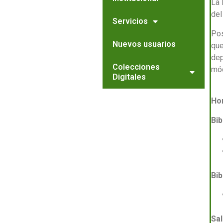
La 
del
Servicios
Pos
Nuevos usuarios
que
dep
Colecciones
mó
Digitales
Hor
Bib
Bi
Sal