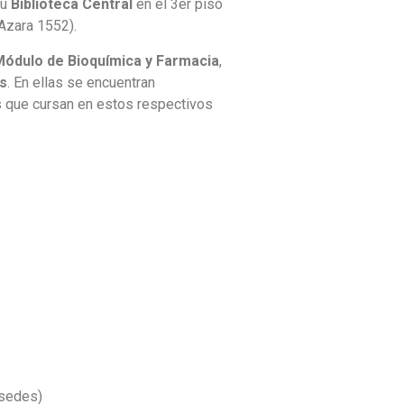
su
Biblioteca Central
en el 3er piso
 Azara 1552).
Módulo de
Bioquímica y Farmacia
,
s
. En ellas se encuentran
os que cursan en estos respectivos
 sedes)