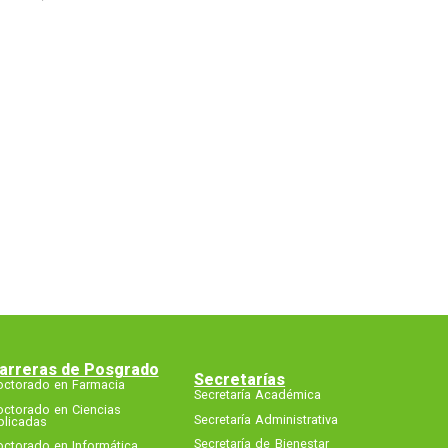
arreras de Posgrado
Secretarías
octorado en Farmacia
Secretaría Académica
octorado en Ciencias
Secretaría Administrativa
plicadas
Secretaría de Bienestar
octorado en Informática