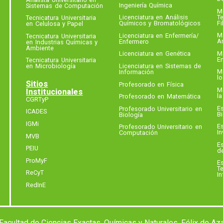
Ingeniería Química
Sistemas de Computación
Ma
Te
Licenciatura en Análisis
Tecnicatura Universitaria
F
Químicos y Bromatológicos
en Celulosa y Papel
Ma
Licenciatura en Enfermería​/​
Tecnicatura Universitaria
A
Enfermero
en Industrias Químicas y
Ambiente
Ma
Licenciatura en Genética
E
Tecnicatura Universitaria
Licenciatura en Sistemas de
en Microbiología
M
Información
l
Sitios
Profesorado en Física
M
Institucionales
la
Profesorado en Matemática
CGRTyP
Es
Profesorado Universitario en
ICADES
Bi
Biología
IGMi
Es
Profesorado Universitario en
In
Computación
MVB
E
PEIU
de
ProMyF
Es
Te
ReCyT
I
RedInE
acultad de Ciencias Exactas, Químicas y Naturales. Félix de Az