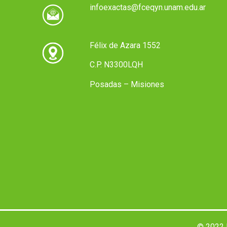
infoexactas@fceqyn.unam.edu.ar
Félix de Azara 1552
C.P. N3300LQH
Posadas – Misiones
© 2022 F