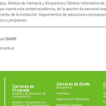
mpus, Módulo de Farmacia y Bioquímica y Módulo Informática de
ue cuenta esta unidad académica, de la gestión de personal re
iento de la institución. Seguimientos de ejecuciones presupues
ctos y programas.
quel
DAVIS
am.edu.ar
Carreras de Grado
C
Carreras de
Bioquímica
D
Pregrado
Farmacia
D
Analista en Sistemas de
A
Computación
Ingeniería en Alimentos
D
Analista Universitario en
Ingeniería Química
Sistemas de Computación