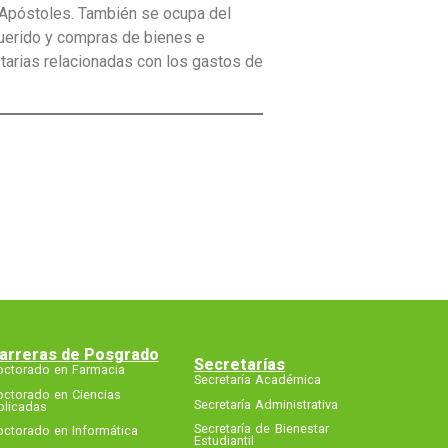
 Apóstoles. También se ocupa del
querido y compras de bienes e
tarias relacionadas con los gastos de
arreras de Posgrado
Secretarías
octorado en Farmacia
Secretaría Académica
octorado en Ciencias
Secretaría Administrativa
plicadas
Secretaría de Bienestar
octorado en Informática
Estudiantil