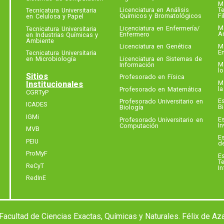
Ma
Te
Licenciatura en Análisis
Tecnicatura Universitaria
F
Químicos y Bromatológicos
en Celulosa y Papel
Ma
Licenciatura en Enfermería​/​
Tecnicatura Universitaria
A
Enfermero
en Industrias Químicas y
Ambiente
Ma
Licenciatura en Genética
E
Tecnicatura Universitaria
Licenciatura en Sistemas de
en Microbiología
M
Información
l
Sitios
Profesorado en Física
M
Institucionales
la
Profesorado en Matemática
CGRTyP
Es
Profesorado Universitario en
ICADES
Bi
Biología
IGMi
Es
Profesorado Universitario en
In
Computación
MVB
E
PEIU
de
ProMyF
Es
Te
ReCyT
I
RedInE
acultad de Ciencias Exactas, Químicas y Naturales. Félix de Az