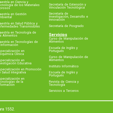
estría en Ciencia y
Secretaría de Extensión y
cnología de los Materiales
Vinculación Tecnológica
ibrosos
Secretaría de
estría en Gestión
Investigación, Desarrollo e
mbiental
Innovación
estría en Salud Pública y
Secretaría de Posgrado
nfermedades Transmisibles
aestría en Tecnología de
Servicios
os Alimentos
Curso de Manipulación de
Alimentos
aestría en Tecnologías de
 Información
Escuela de Inglés y
Portugués
pecialización en
oquímica Clínica
Curso de Manipulación de
Alimentos
pecialización en
vestigación Educativa
Instituto Informático
specialización en Promoción
 Salud Integrativa
Escuela de Inglés y
Portugués
pecialización en
cnologías de la
Revista de Ciencia y
nformación
Tecnología
Servicios a Terceros
ara 1552.