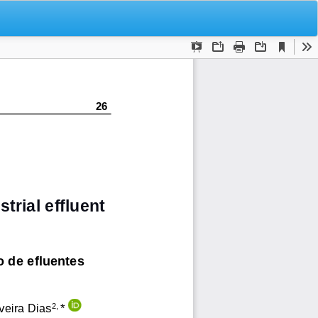
De
De
P