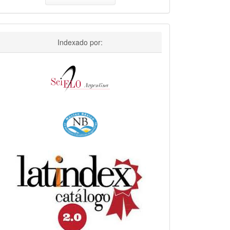
n
rtículo
Indexado
Indexado por:
por: