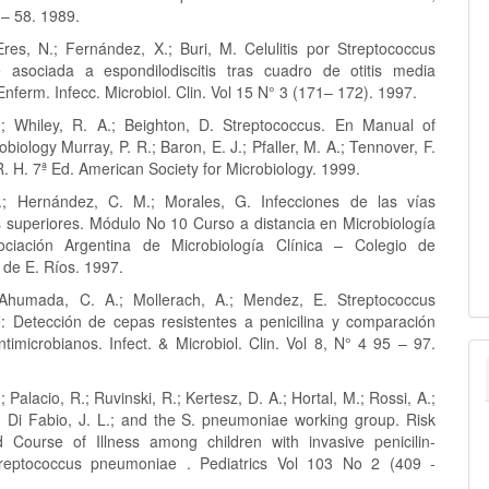
 – 58. 1989.
Eres, N.; Fernández, X.; Buri, M. Celulitis por Streptococcus
 asociada a espondilodiscitis tras cuadro de otitis media
Enferm. Infecc. Microbiol. Clin. Vol 15 N° 3 (171– 172). 1997.
.; Whiley, R. A.; Beighton, D. Streptococcus. En Manual of
robiology Murray, P. R.; Baron, E. J.; Pfaller, M. A.; Tennover, F.
R. H. 7ª Ed. American Society for Microbiology. 1999.
.; Hernández, C. M.; Morales, G. Infecciones de las vías
as superiores. Módulo No 10 Curso a distancia en Microbiología
sociación Argentina de Microbiología Clínica – Colegio de
 de E. Ríos. 1997.
 Ahumada, C. A.; Mollerach, A.; Mendez, E. Streptococcus
 Detección de cepas resistentes a penicilina y comparación
timicrobianos. Infect. & Microbiol. Clin. Vol 8, N° 4 95 – 97.
; Palacio, R.; Ruvinski, R.; Kertesz, D. A.; Hortal, M.; Rossi, A.;
.; Di Fabio, J. L.; and the S. pneumoniae working group. Risk
 Course of Illness among children with invasive penicilin-
Streptococcus pneumoniae . Pediatrics Vol 103 No 2 (409 -