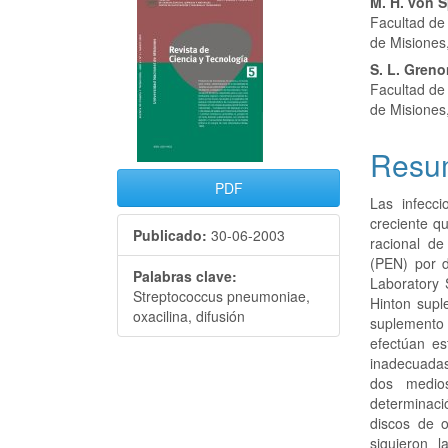
Barra
Conte
M. H. von 
Facultad de
lateral
princi
de Misiones
del
del
S. L. Gren
Facultad de
artículo
artícu
de Misiones
Resu
PDF
Las infecc
creciente q
Publicado:
30-06-2003
racional de 
(PEN) por d
Palabras clave:
Laboratory 
Streptococcus pneumoniae,
Hinton sup
oxacilina, difusión
suplemento
efectúan es
inadecuadas
dos medio
determinació
discos de o
siguieron 