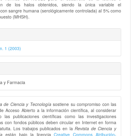
ción de los halos obtenidos, siendo la única variable el
con sangre humana (serológicamente controlada) al 5% como
puesto (MHSH).
les
m. 1 (2003)
lo
ca y Farmacia
ta de Ciencia y Tecnología
sostiene su compromiso con las
 de Acceso Abierto a la información científica, al considerar
o las publicaciones científicas como las investigaciones
as con fondos públicos deben circular en Internet en forma
ratuita. Los trabajos publicados en la
Revista de Ciencia y
gía
están bajo la licencia
Creative Commons Atribución-