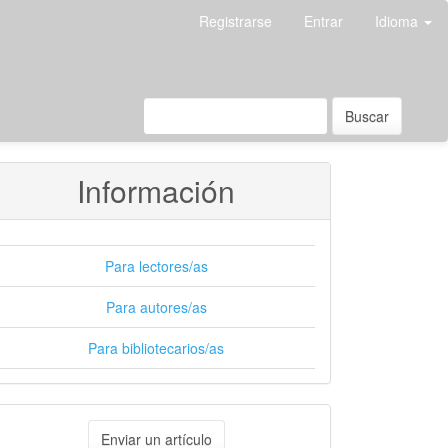
Registrarse
Entrar
Idioma
Buscar
Información
Para lectores/as
Para autores/as
Para bibliotecarios/as
nviar
Enviar un artículo