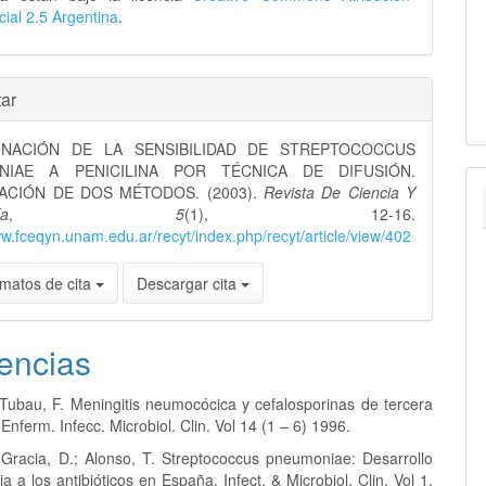
al 2.5 Argentina
.
ar
INACIÓN DE LA SENSIBILIDAD DE STREPTOCOCCUS
NIAE A PENICILINA POR TÉCNICA DE DIFUSIÓN.
CIÓN DE DOS MÉTODOS. (2003).
Revista De Ciencia Y
ía
,
5
(1), 12-16.
ww.fceqyn.unam.edu.ar/recyt/index.php/recyt/article/view/402
matos de cita
Descargar cita
encias
; Tubau, F. Meningitis neumocócica y cefalosporinas de tercera
Enferm. Infecc. Microbiol. Clin. Vol 14 (1 – 6) 1996.
; Gracia, D.; Alonso, T. Streptococcus pneumoniae: Desarrollo
ia a los antibióticos en España. Infect. & Microbiol. Clin. Vol 1,