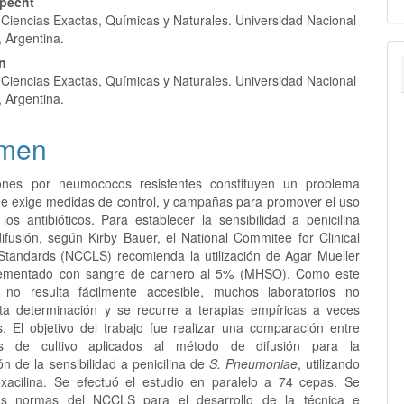
nido
u
Specht
 Ciencias Exactas, Químicas y Naturales. Universidad Nacional
pal
a
, Argentina.
on
 Ciencias Exactas, Químicas y Naturales. Universidad Nacional
lo
, Argentina.
men
iones por neumococos resistentes constituyen un problema
ue exige medidas de control, y campañas para promover el uso
los antibióticos. Para establecer la sensibilidad a penicilina
ifusión, según Kirby Bauer, el National Commitee for Clinical
Standards (NCCLS) recomienda la utilización de Agar Mueller
lementado con sangre de carnero al 5% (MHSO). Como este
 no resulta fácilmente accesible, muchos laboratorios no
ta determinación y se recurre a terapias empíricas a veces
. El objetivo del trabajo fue realizar una comparación entre
s de cultivo aplicados al método de difusión para la
n de la sensibilidad a penicilina de
S. Pneumoniae
, utilizando
xacilina. Se efectuó el estudio en paralelo a 74 cepas. Se
las normas del NCCLS para el desarrollo de la técnica e