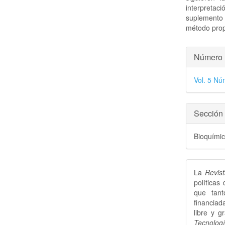
interpreta
suplemento 
método pro
Detal
Número
del
Vol. 5 Nú
artícu
Sección
Bioquími
La
Revis
políticas
que tant
financiad
libre y g
Tecnolo