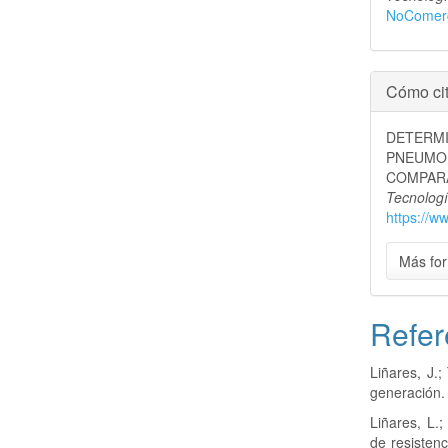
NoComerci
Cómo cit
DETERM
PNEUMO
COMPARA
Tecnolog
https://w
Más for
Refer
Liñares, J.
generación. 
Liñares, L.
de resistenc