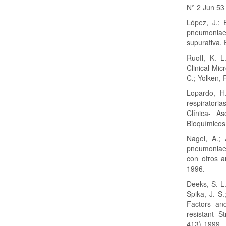
N° 2 Jun 53
López, J.; 
pneumoniae
supurativa. 
Ruoff, K. L
Clinical Mic
C.; Yolken, 
Lopardo, H
respiratori
Clínica- A
Bioquímicos
Nagel, A.;
pneumoniae:
con otros an
1996.
Deeks, S. L.
Spika, J. S
Factors and
resistant 
413)-1999.