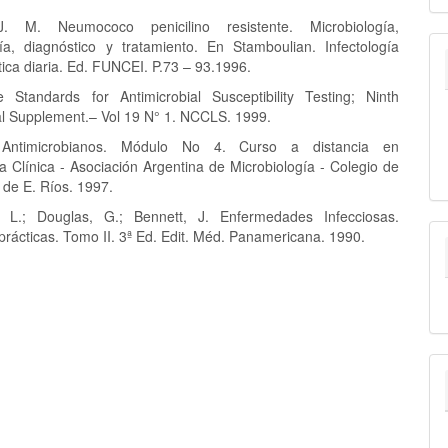
J. M. Neumococo penicilino resistente. Microbiología,
ía, diagnóstico y tratamiento. En Stamboulian. Infectología
tica diaria. Ed. FUNCEI. P.73 – 93.1996.
 Standards for Antimicrobial Susceptibility Testing; Ninth
al Supplement.– Vol 19 N° 1. NCCLS. 1999.
 Antimicrobianos. Módulo No 4. Curso a distancia en
a Clínica - Asociación Argentina de Microbiología - Colegio de
 de E. Ríos. 1997.
 L.; Douglas, G.; Bennett, J. Enfermedades Infecciosas.
 prácticas. Tomo II. 3ª Ed. Edit. Méd. Panamericana. 1990.