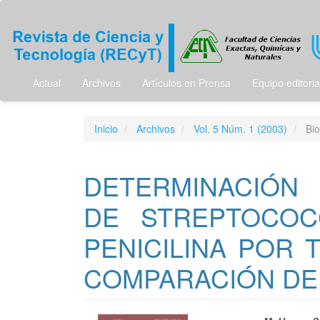
Navegación
principal
Contenido
principal
Barra
lateral
Actual
Archivos
Artículos en Prensa
Equipo editoria
Inicio
Archivos
Vol. 5 Núm. 1 (2003)
Bio
DETERMINACIÓN 
DE STREPTOCOC
PENICILINA POR 
COMPARACIÓN DE